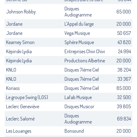
Disques
Johnson Robby
65 000
Audiogramme
Jordane
L'Appel du large
20 000
Jordane
Vega Musique
50 657
Kearney Simon
Sphère Musique
43 820
Képinski Lydia
Entreprises Chivi Chivi
24 994
Képinski Lydia
Productions Albertine
20 000
KNLO
Disques 7ième Ciel
38 204
KNLO
Disques 7ième Ciel
33 367
Koriass
Disques 7ième Ciel
85 000
Le groupe Swing (LGS)
Lafab Musique
32 500
Leclerc Geneviève
Disques Musicor
39 805
Disques
Leclerc Salomé
69 834
Audiogramme
Les Louanges
Bonsound
20 000