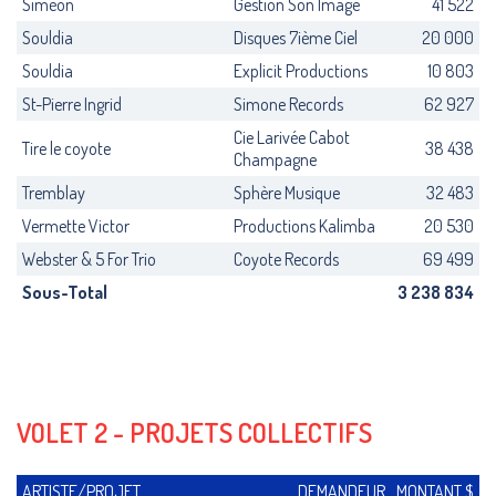
Siméon
Gestion Son Image
41 522
Souldia
Disques 7ième Ciel
20 000
Souldia
Explicit Productions
10 803
St-Pierre Ingrid
Simone Records
62 927
Cie Larivée Cabot
Tire le coyote
38 438
Champagne
Tremblay
Sphère Musique
32 483
Vermette Victor
Productions Kalimba
20 530
Webster & 5 For Trio
Coyote Records
69 499
Sous-Total
3 238 834
VOLET 2 - PROJETS COLLECTIFS
ARTISTE/PROJET
DEMANDEUR
MONTANT $