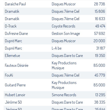
Daraîche Paul
Disques Musicor
28 738
Dramatik
Disques 7ième Ciel
15 806
Dramatik
Disques 7ième Ciel
16 633
D-Track
Coyote Records
49 474
Dufresne Diane
Gestion Son Image
57 692
Dupré Marc
Disques Musicor
20 000
Dupré Marc
L-A be
31 187
Ellemetue
Disques Dare to Care
19 350
Kay Productions
Fauteux Désirée
85 000
Musique
FouKi
Disques 7ième Ciel
45 779
Kay Productions
Guitard Pierre
85 000
Musique
Hubert Lenoir
Simone Records
13 295
Jérôme 50
Disques Dare to Care
38 335
Jérôme 50
Disques Dare to Care
35 644