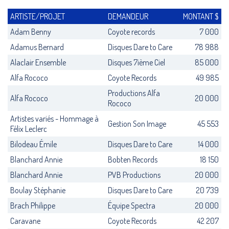
ARTISTE/PROJET
DEMANDEUR
MONTANT $
Adam Benny
Coyote records
7 000
Adamus Bernard
Disques Dare to Care
78 988
Alaclair Ensemble
Disques 7ième Ciel
85 000
Alfa Rococo
Coyote Records
49 985
Productions Alfa
Alfa Rococo
20 000
Rococo
Artistes variés - Hommage à
Gestion Son Image
45 553
Félix Leclerc
Bilodeau Émile
Disques Dare to Care
14 000
Blanchard Annie
Bobten Records
18 150
Blanchard Annie
PVB Productions
20 000
Boulay Stéphanie
Disques Dare to Care
20 739
Brach Philippe
Équipe Spectra
20 000
Caravane
Coyote Records
42 207