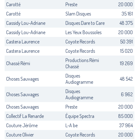
Carotté
Preste
20 000
Carotté
Slam Disques
35 161
Cassidy Lou-Adriane
Disques Dare to Care
48 375
Cassidy Lou-Adriane
Les Yeux Boussoles
20 000
Castera Laurence
Coyote Records
50 391
Castera Laurence
Coyote Records
15 020
Productions Rémi
Chassé Rémi
19 269
Chassé
Disques
Choses Sauvages
48 542
Audiogramme
Disques
Choses Sauvages
6 962
Audiogramme
Choses Sauvages
Preste
20 000
Collectif La Renarde
Équipe Spectra
85 000
Couture Jérôme
L-A be
37 964
Couture Olivier
Coyote Records
20 000