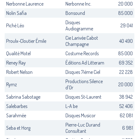
Nerbonne Laurence
Nerbonne Inc.
20 000
Nolin Safia
Bonsound
85 000
Disques
Piché Léo
29 041
Audiogramme
Cie Larivée Cabot
Proulx-Cloutier Émile
40 490
Champagne
Qualité Motel
Costume Records
85 000
Reney Ray
Éditions Ad Litteram
69 352
Robert Nelson
Disques 7ième Ciel
22 228
Productions Silence
Rymz
20 000
d'Or
Sabrina Sabotage
Disques St-Laurent
38 942
Salebarbes
L-A be
52 406
Sarahmée
Disques Musicor
62 081
Pierre-Luc Durand
Seba et Horg
6 981
Consultant