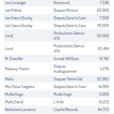
Les Louanges
Bonsound
7 256
Les Prêtres
Disques Musicor
65 000
Les Sœurs Boulay
Disques Dare to Care
7 000
Les Sœurs Boulay
Disques Dare to Care
78 000
Productions Silence
Loud
20 000
d'Or
Productions Silence
Loud
62 484
d'Or
M. Chandler
Sunset Hill Music
51 742
Disques
Malavoy Tristan
4 278
Audiogramme
Matiu
Disques 7ième Ciel
82 983
Mon Doux Saigneur
Disques Dare to Care
14 000
Mudie Hugo
Mudie Hugo
5 000
Myles David
L-A be
15 225
Nerbonne Laurence
Coyote Records
64 723